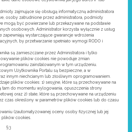
oty zajmujące się obsługą informatyczną administratora
e, osoby zatrudnione przez administratora, podmioty
we mogą być powierzane lub przekazywane na podstawie
nych osobowych. Administrator korzysta wyłącznie z usług
e zapewniają wystarczające gwarancje wdrożenia
acyjnych, by przetwarzanie spełniało wymogi RODO i
nika są zamieszczane przez Administratora i tylko
chowywanie plików cookies nie powoduje zmian
programowaniu zainstalowanym w tym urządzeniu.
ńcowym Użytkownika Portalu są bezpieczne, a w
oraz innym niechcianym lub złośliwym oprogramowaniem.
zaje plików cookies: 1) sesyjne, które są przechowywane na
ą tam do momentu wylogowania, opuszczenia strony
rnetowej oraz 2) stałe, które są przechowywane na urządzeniu
z czas określony w parametrów plików cookies lub do czasu
owaniu (zautomatyzowanej oceny osoby fizycznej lub jej
plików cookies.
§3