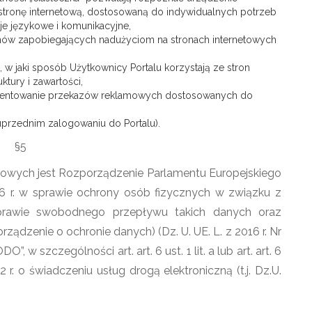
 stronę internetową, dostosowaną do indywidualnych potrzeb
je językowe i komunikacyjne,
ów zapobiegających nadużyciom na stronach internetowych
 w jaki sposób Użytkownicy Portalu korzystają ze stron
ktury i zawartości,
zentowanie przekazów reklamowych dostosowanych do
 uprzednim zalogowaniu do Portalu).
§5
owych jest Rozporządzenie Parlamentu Europejskiego
16 r. w sprawie ochrony osób fizycznych w związku z
rawie swobodnego przepływu takich danych oraz
dzenie o ochronie danych) (Dz. U. UE. L. z 2016 r. Nr
, w szczególności art. art. 6 ust. 1 lit. a lub art. art. 6
02 r. o świadczeniu usług drogą elektroniczną (t.j. Dz.U.