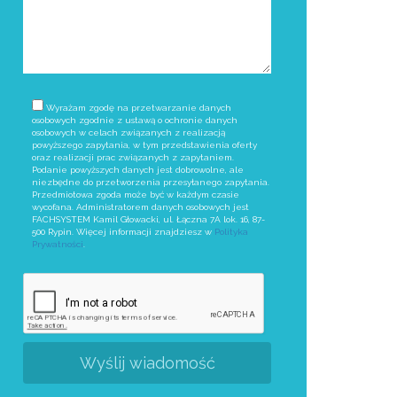
Wyrażam zgodę na przetwarzanie danych
osobowych zgodnie z ustawą o ochronie danych
osobowych w celach związanych z realizacją
powyższego zapytania, w tym przedstawienia oferty
oraz realizacji prac związanych z zapytaniem.
Podanie powyższych danych jest dobrowolne, ale
niezbędne do przetworzenia przesyłanego zapytania.
Przedmiotowa zgoda może być w każdym czasie
wycofana. Administratorem danych osobowych jest
FACHSYSTEM Kamil Głowacki, ul. Łączna 7A lok. 16, 87-
500 Rypin. Więcej informacji znajdziesz w
Polityka
Prywatności
.