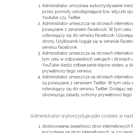
Administrator umożliwia wykorzystywanie mech
przez pomioty udostępniające tzw. wtyczki s
Youtube czy Twitter.
Administrator umieszcza na stronach internetow
powiązane z serwisem Facebook. W tym celu w
odwołujący się do serwisu Facebook. Używając
strony, Użytkownik loguje się w serwisie Fac
serwisu Facebook.
Administrator umieszcza na stronach internet
tym celu w odpowiednich sekcjach i stronach
YouTube śledzi odtwarzanie klipów wideo, a ś
prywatności tego serwisu.
Administrator umieszcza na stronach interneto
są powiązane z serwisem Twitter. W tym celu 
odwołujący się do serwisu Twitter. Dodając wpi
obowiązują zasady ochrony prywatności tego 
Administrator wykorzystuje pliki cookies w nas
dostosowania zawartości stron internetowych P
korzystania ze stron internetowych, w szczeg