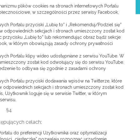
anizmu plików cookies na stronach internetowych Portalu
połecznościowe, w szczególności przez serwisy Facebook,
ych Portalu przyciski „Lubię to” i „Rekomenduj/Podziel się”
 odpowiednich sekcjach i stronach umieszczony został kod
 przycisku „Lubię to” lub rekomendując obraz bądź sekcje
ebook, w którym obowiązują zasady ochrony prywatności
owych Portalu klipy wideo udostępniane z serwisu YouTube. W
 umieszczony został kod odwołujący się do serwisu YouTube.
ledzenie to odbywa się zgodnie z zasadami ochrony
wych Portalu przyciski dodawania wpisów na Twitterze, które
w odpowiednich sekcjach i stronach umieszczony został kod
s, Użytkownik loguje się w serwisie Twitter, w którym
serwisu.
§4
tępujących celach:
ortalu do preferencji Użytkownika oraz optymalizacji
ólności „ciasteczka” pozwalają rozpoznać urządzenie