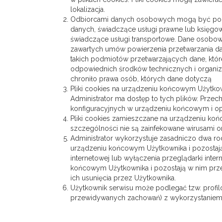
lokalizacja.
Odbiorcami danych osobowych mogą być podmi
danych, świadczące usługi prawne lub księgow
świadczące usługi transportowe. Dane osobo
zawartych umów powierzenia przetwarzania da
takich podmiotów przetwarzających dane, któr
odpowiednich środków technicznych i organiz
chroniło prawa osób, których dane dotyczą
Pliki cookies na urządzeniu końcowym Użytkow
Administrator ma dostęp to tych plików. Prze
konfiguracyjnych w urządzeniu końcowym i o
Pliki cookies zamieszczane na urządzeniu ko
szczególności nie są zainfekowane wirusami 
Administrator wykorzystuje zasadniczo dwa rod
urządzeniu końcowym Użytkownika i pozostaj
internetowej lub wyłączenia przeglądarki inte
końcowym Użytkownika i pozostają w nim prze
ich usunięcia przez Użytkownika.
Użytkownik serwisu może podlegać tzw. profil
przewidywanych zachowań) z wykorzystaniem 