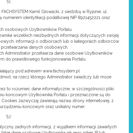
§1
t FACHSYSTEM Kamil Głowacki, z siedzibą w Rypinie, ul.
ię numerem identyfikacji podatkowej NIP 8921452221 oraz
nych osobowych Użytkowników Portalu.
kownika wszelkich niezbędnych informacji dotyczących swojej
owych, informacji o odbiorcach lub o kategoriach odbiorców
do przetwarzania danych osobowych.
nych Administrator przetwarza dane osobowe Użytkowników
nym do prawidłowego funkcjonowania Portalu.
działający pod adresem www.fachsystem.pl
dmiot, na rzecz którego Administrator świadczy lub może
rzez to rozumieć dane informatyczne, w szczególności pliki
niu końcowym Użytkownika Portalu i przeznaczone są do
ki Cookies zazwyczaj zawierają nazwę strony internetowej, z
 urządzeniu końcowym oraz unikalny numer.
§2
tyczny żadnych informacji, z wyjątkiem informacji zawartych
ć takie dane osobowe Użytkownika jak jego adres IP lub