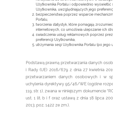
Użytkownika Portalu i odpowiednio wyświetlić
Użytkownika, uwzględniających jego preferenc
bezpieczeństwa poprzez wsparcie mechanizm
Portalu,
tworzenia statystyk, które pomagają zrozumieć,
internetowych, co umożliwia ulepszanie ich stru
świadczenia usług reklamowych poprzez pre
preferencji Użytkownika,
utrzymania sesji Użytkownika Portalu (po jego
Podstawą prawną przetwarzania danych osob
i Rady (UE) 2016/679 z dnia 27 kwietnia 20
przetwarzaniem danych osobowych i w sp
uchylenia dyrektywy 95/46/WE (ogólne rozporzą
119, str. 1), zwana w niniejszym dokumencie “RODO”
ust. 1 lit. b i f oraz ustawą z dnia 18 lipca 20
2013, poz. 1422 ze zm.).