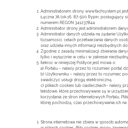
Administratorem strony www.fachsystem.pl jes
Łączna 7A lok.16, 87-500 Rypin, posługujący s
numerem REGON 341237844.
Administrator strony jest administratorem da
Administrator danych udziela na żądanie Użyt
tożsamości, celach przetwarzania danych osob
oraz udziela innych informacji niezbędnych 
Zgodnie z zasadą minimalizacji zbierania da
tylko i wyłącznie w celu i w zakresie niezbęd
Ilekroć w niniejszej Polityce jest mowa o:
a) Portalu – należy przez to rozumieć portal 
b) Użytkowniku – należy przez to rozumieć po
świadczyć usługi drogą elektroniczną,
c) plikach cookies lub ciasteczkach– należy p
tekstowe, które przechowywane są w urządze
korzystania ze stron internetowych Portalu. Pli
której pochodzą, czas przechowywania ich na
Strona internetowa nie zbiera w sposób automa
w plikach cookies. Pliki cookies mogą zawiera